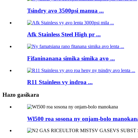
Tsindry avo 3500psi manua ...
Afk Stainless Steel High pr ...
Fifaninanana simika simika avo ...
R11 Stainless vy indroa ...
Hazo gasikara
Wl500 roa sosona ny onjam-bolo manokan