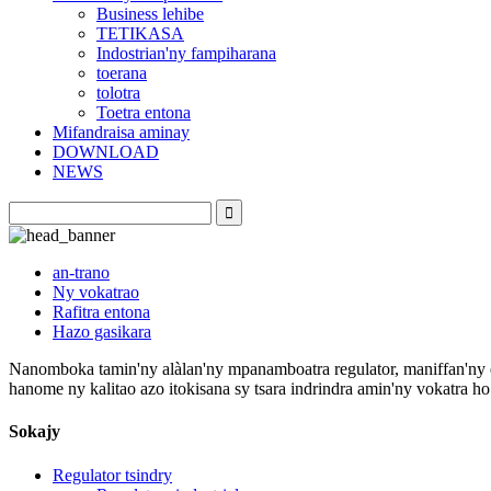
Business lehibe
TETIKASA
Indostrian'ny fampiharana
toerana
tolotra
Toetra entona
Mifandraisa aminay
DOWNLOAD
NEWS
an-trano
Ny vokatrao
Rafitra entona
Hazo gasikara
Nanomboka tamin'ny alàlan'ny mpanamboatra regulator, maniffan'ny ent
hanome ny kalitao azo itokisana sy tsara indrindra amin'ny vokatra ho
Sokajy
Regulator tsindry