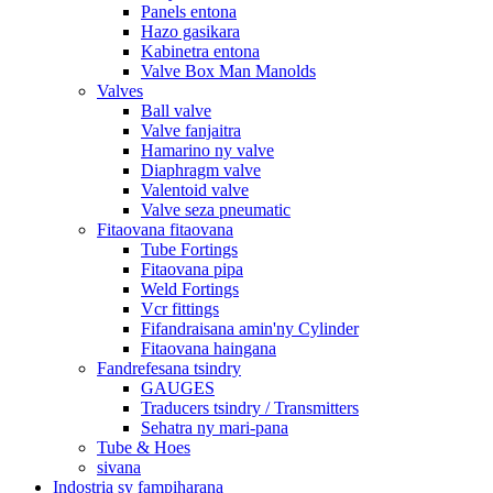
Panels entona
Hazo gasikara
Kabinetra entona
Valve Box Man Manolds
Valves
Ball valve
Valve fanjaitra
Hamarino ny valve
Diaphragm valve
Valentoid valve
Valve seza pneumatic
Fitaovana fitaovana
Tube Fortings
Fitaovana pipa
Weld Fortings
Vcr fittings
Fifandraisana amin'ny Cylinder
Fitaovana haingana
Fandrefesana tsindry
GAUGES
Traducers tsindry / Transmitters
Sehatra ny mari-pana
Tube & Hoes
sivana
Indostria sy fampiharana