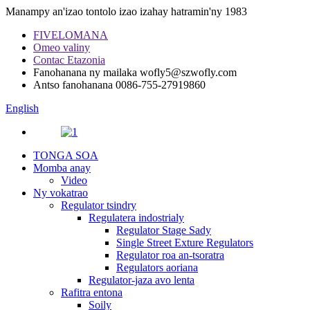
Manampy an'izao tontolo izao izahay hatramin'ny 1983
FIVELOMANA
Omeo valiny
Contac Etazonia
Fanohanana ny mailaka
wofly5@szwofly.com
Antso fanohanana
0086-755-27919860
English
TONGA SOA
Momba anay
Video
Ny vokatrao
Regulator tsindry
Regulatera indostrialy
Regulator Stage Sady
Single Street Exture Regulators
Regulator roa an-tsoratra
Regulators aoriana
Regulator-jaza avo lenta
Rafitra entona
Soily