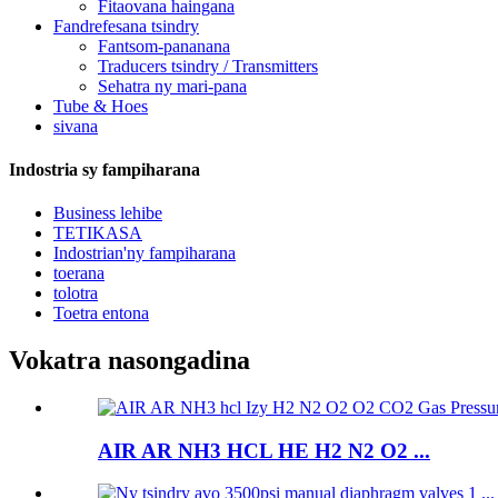
Fitaovana haingana
Fandrefesana tsindry
Fantsom-pananana
Traducers tsindry / Transmitters
Sehatra ny mari-pana
Tube & Hoes
sivana
Indostria sy fampiharana
Business lehibe
TETIKASA
Indostrian'ny fampiharana
toerana
tolotra
Toetra entona
Vokatra nasongadina
AIR AR NH3 HCL HE H2 N2 O2 ...