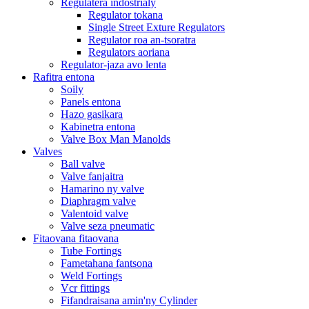
Regulatera indostrialy
Regulator tokana
Single Street Exture Regulators
Regulator roa an-tsoratra
Regulators aoriana
Regulator-jaza avo lenta
Rafitra entona
Soily
Panels entona
Hazo gasikara
Kabinetra entona
Valve Box Man Manolds
Valves
Ball valve
Valve fanjaitra
Hamarino ny valve
Diaphragm valve
Valentoid valve
Valve seza pneumatic
Fitaovana fitaovana
Tube Fortings
Fametahana fantsona
Weld Fortings
Vcr fittings
Fifandraisana amin'ny Cylinder