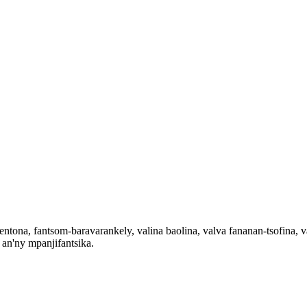
ona, fantsom-baravarankely, valina baolina, valva fananan-tsofina, val
 an'ny mpanjifantsika.