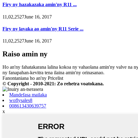
Firy ny hazakazaka amin'ny R11 ...
11,02,2527June 16, 2017
Firy ny lavaka ao amin'ny R11 Serie ...
11,02,2527June 16, 2017
Raiso amin ny
Ho an'ny fahatakarana lalina kokoa ny vahaolana amin'ny valve na n
ny fanapahan-kevitra tena ilaina amin'ny orinasanao.
Fanontaniana ho an'ny Pricelist
© Copyright - 2010-2021: Zo rehetra voatokana.
Mandefasa mailaka
woflysales8
008613430639757
x