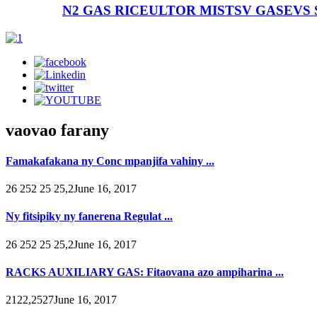
N2 GAS RICEULTOR MISTSV GASEVS
vaovao farany
Famakafakana ny Conc mpanjifa vahiny ...
26 252 25 25,2June 16, 2017
Ny fitsipiky ny fanerena Regulat ...
26 252 25 25,2June 16, 2017
RACKS AUXILIARY GAS: Fitaovana azo ampiharina ...
2122,2527June 16, 2017