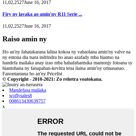
11,02,2527June 16, 2017
Firy ny lavaka ao amin'ny R11 Serie ...
11,02,2527June 16, 2017
Raiso amin ny
Ho an'ny fahatakarana lalina kokoa ny vahaolana amin'ny valve na
ny entona dia tsara indrindra ho anao azafady mba hiantso na
handefa mailaka anay izao mba hahafahantsika mamonjy fotoana sy
hiantohana ny fanapahan-kevitra tena ilaina amin'ny orinasanao.
Fanontaniana ho an'ny Pricelist
© Copyright - 2010-2021: Zo rehetra voatokana.
Mandefasa mailaka
woflysales8
008613430639757
x