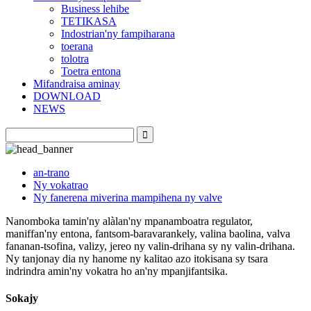
Business lehibe
TETIKASA
Indostrian'ny fampiharana
toerana
tolotra
Toetra entona
Mifandraisa aminay
DOWNLOAD
NEWS
an-trano
Ny vokatrao
Ny fanerena miverina mampihena ny valve
Nanomboka tamin'ny alàlan'ny mpanamboatra regulator,
maniffan'ny entona, fantsom-baravarankely, valina baolina, valva
fananan-tsofina, valizy, jereo ny valin-drihana sy ny valin-drihana.
Ny tanjonay dia ny hanome ny kalitao azo itokisana sy tsara
indrindra amin'ny vokatra ho an'ny mpanjifantsika.
Sokajy