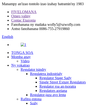
Manampy an'izao tontolo izao izahay hatramin'ny 1983
FIVELOMANA
Omeo valiny
Contac Etazonia
Fanohanana ny mailaka
wofly5@szwofly.com
Antso fanohanana
0086-755-27919860
English
TONGA SOA
Momba anay
Video
Ny vokatrao
Regulator tsindry
Regulatera indostrialy
Regulator Stage Sady
Single Street Exture Regulators
Regulator roa an-tsoratra
Regulators aoriana
Regulator-jaza avo lenta
Rafitra entona
Soily