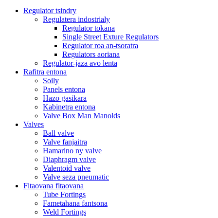
Regulator tsindry
Regulatera indostrialy
Regulator tokana
Single Street Exture Regulators
Regulator roa an-tsoratra
Regulators aoriana
Regulator-jaza avo lenta
Rafitra entona
Soily
Panels entona
Hazo gasikara
Kabinetra entona
Valve Box Man Manolds
Valves
Ball valve
Valve fanjaitra
Hamarino ny valve
Diaphragm valve
Valentoid valve
Valve seza pneumatic
Fitaovana fitaovana
Tube Fortings
Fametahana fantsona
Weld Fortings