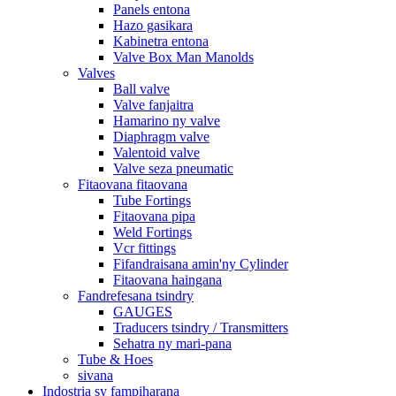
Panels entona
Hazo gasikara
Kabinetra entona
Valve Box Man Manolds
Valves
Ball valve
Valve fanjaitra
Hamarino ny valve
Diaphragm valve
Valentoid valve
Valve seza pneumatic
Fitaovana fitaovana
Tube Fortings
Fitaovana pipa
Weld Fortings
Vcr fittings
Fifandraisana amin'ny Cylinder
Fitaovana haingana
Fandrefesana tsindry
GAUGES
Traducers tsindry / Transmitters
Sehatra ny mari-pana
Tube & Hoes
sivana
Indostria sy fampiharana