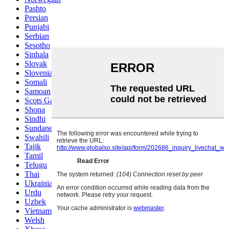
Pashto
Persian
Punjabi
Serbian
Sesotho
Sinhala
Slovak
Slovenian
Somali
Samoan
Scots Gaelic
Shona
Sindhi
Sundanese
Swahili
Tajik
Tamil
Telugu
Thai
Ukrainian
Urdu
Uzbek
Vietnamese
Welsh