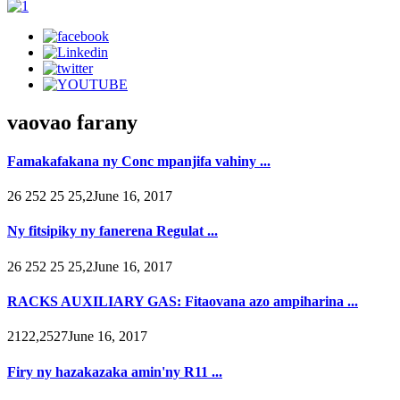
vaovao farany
Famakafakana ny Conc mpanjifa vahiny ...
26 252 25 25,2June 16, 2017
Ny fitsipiky ny fanerena Regulat ...
26 252 25 25,2June 16, 2017
RACKS AUXILIARY GAS: Fitaovana azo ampiharina ...
2122,2527June 16, 2017
Firy ny hazakazaka amin'ny R11 ...