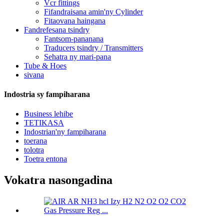
Vcr fittings
Fifandraisana amin'ny Cylinder
Fitaovana haingana
Fandrefesana tsindry
Fantsom-pananana
Traducers tsindry / Transmitters
Sehatra ny mari-pana
Tube & Hoes
sivana
Indostria sy fampiharana
Business lehibe
TETIKASA
Indostrian'ny fampiharana
toerana
tolotra
Toetra entona
Vokatra nasongadina