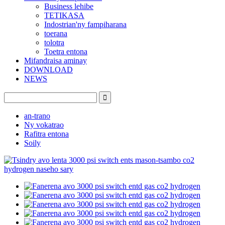
Business lehibe
TETIKASA
Indostrian'ny fampiharana
toerana
tolotra
Toetra entona
Mifandraisa aminay
DOWNLOAD
NEWS
an-trano
Ny vokatrao
Rafitra entona
Soily