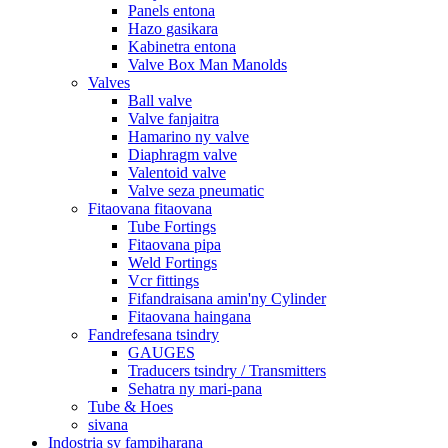
Panels entona
Hazo gasikara
Kabinetra entona
Valve Box Man Manolds
Valves
Ball valve
Valve fanjaitra
Hamarino ny valve
Diaphragm valve
Valentoid valve
Valve seza pneumatic
Fitaovana fitaovana
Tube Fortings
Fitaovana pipa
Weld Fortings
Vcr fittings
Fifandraisana amin'ny Cylinder
Fitaovana haingana
Fandrefesana tsindry
GAUGES
Traducers tsindry / Transmitters
Sehatra ny mari-pana
Tube & Hoes
sivana
Indostria sy fampiharana