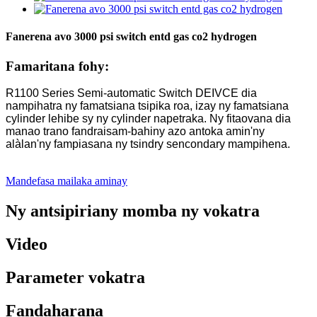
Fanerena avo 3000 psi switch entd gas co2 hydrogen
Famaritana fohy:
R1100 Series Semi-automatic Switch DEIVCE dia
nampihatra ny famatsiana tsipika roa, izay ny famatsiana
cylinder lehibe sy ny cylinder napetraka. Ny fitaovana dia
manao trano fandraisam-bahiny azo antoka amin'ny
alàlan'ny fampiasana ny tsindry sencondary mampihena.
Mandefasa mailaka aminay
Ny antsipiriany momba ny vokatra
Video
Parameter vokatra
Fandaharana