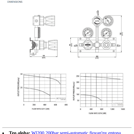
Teo aloha:
Wl200 200bar semi-automatic fiovan'ny entona