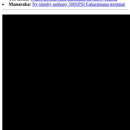
Manaraka:
Ny tsindry ambany 500SPSI Faharatsiana terminal