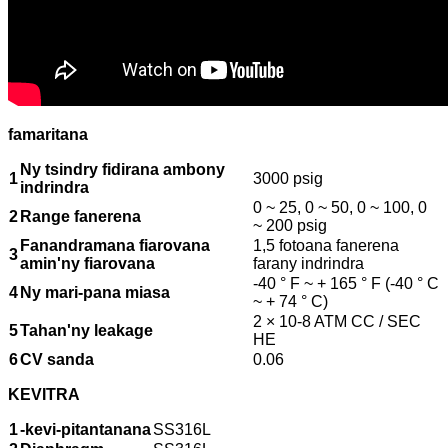
famaritana
Ny tsindry fidirana ambony
1
3000 psig
indrindra
0 ~ 25, 0 ~ 50, 0 ~ 100, 0
2
Range fanerena
~ 200 psig
Fanandramana fiarovana
1,5 fotoana fanerena
3
amin'ny fiarovana
farany indrindra
-40 ° F ~ + 165 ° F (-40 ° C
4
Ny mari-pana miasa
~ + 74 ° C)
2 × 10-8 ATM CC / SEC
5
Tahan'ny leakage
HE
6
CV sanda
0.06
KEVITRA
1
-kevi-pitantanana
SS316L