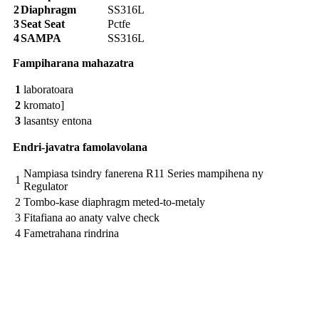
2
Diaphragm
SS316L
3
Seat Seat
Pctfe
4
SAMPA
SS316L
Fampiharana mahazatra
1
laboratoara
2
kromato]
3
lasantsy entona
Endri-javatra famolavolana
Nampiasa tsindry fanerena R11 Series mampihena ny
1
Regulator
2
Tombo-kase diaphragm meted-to-metaly
3
Fitafiana ao anaty valve check
4
Fametrahana rindrina