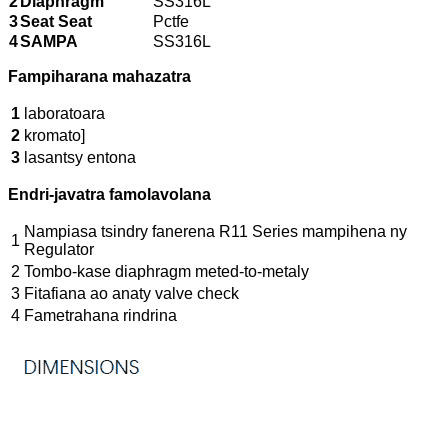
2
Diaphragm
SS316L
3
Seat Seat
Pctfe
4
SAMPA
SS316L
Fampiharana mahazatra
1
laboratoara
2
kromato]
3
lasantsy entona
Endri-javatra famolavolana
Nampiasa tsindry fanerena R11 Series mampihena ny
1
Regulator
2
Tombo-kase diaphragm meted-to-metaly
3
Fitafiana ao anaty valve check
4
Fametrahana rindrina