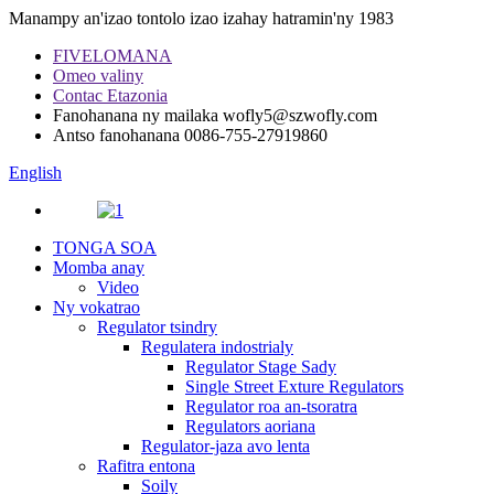
Manampy an'izao tontolo izao izahay hatramin'ny 1983
FIVELOMANA
Omeo valiny
Contac Etazonia
Fanohanana ny mailaka
wofly5@szwofly.com
Antso fanohanana
0086-755-27919860
English
TONGA SOA
Momba anay
Video
Ny vokatrao
Regulator tsindry
Regulatera indostrialy
Regulator Stage Sady
Single Street Exture Regulators
Regulator roa an-tsoratra
Regulators aoriana
Regulator-jaza avo lenta
Rafitra entona
Soily