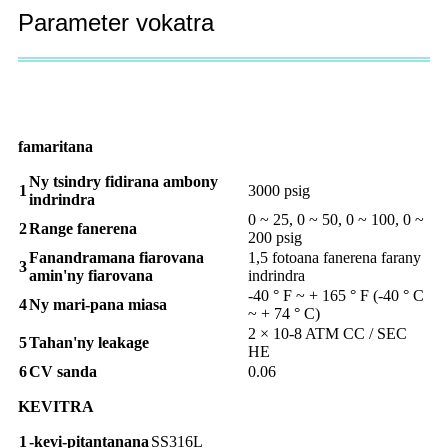
Parameter vokatra
famaritana
Ny tsindry fidirana ambony
1
3000 psig
indrindra
0 ~ 25, 0 ~ 50, 0 ~ 100, 0 ~
2
Range fanerena
200 psig
Fanandramana fiarovana
1,5 fotoana fanerena farany
3
amin'ny fiarovana
indrindra
-40 ° F ~ + 165 ° F (-40 ° C
4
Ny mari-pana miasa
~ + 74 ° C)
2 × 10-8 ATM CC / SEC
5
Tahan'ny leakage
HE
6
CV sanda
0.06
KEVITRA
1
-kevi-pitantanana
SS316L